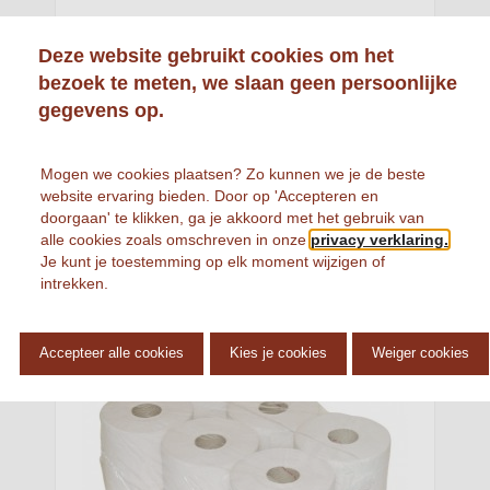
Deze website gebruikt cookies om het
bezoek te meten, we slaan geen persoonlijke
gegevens op.
MINI POETSPAPIER CELLULOSE 1LGS (ZONDER
KOKER) 165 MTR X 18,1CM 12 ROL PER DOOS
Mogen we cookies plaatsen? Zo kunnen we je de beste
€
35,
Prijs per stuk
18
website ervaring bieden. Door op 'Accepteren en
doorgaan' te klikken, ga je akkoord met het gebruik van
alle cookies zoals omschreven in onze
privacy verklaring.

Je kunt je toestemming op elk moment wijzigen of
intrekken.
Accepteer alle cookies
Kies je cookies
Weiger cookies