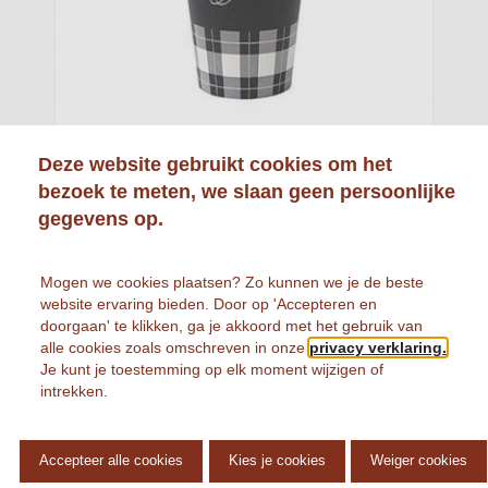
Deze website gebruikt cookies om het
bezoek te meten, we slaan geen persoonlijke
gegevens op.
KARTONNEN KOFFIEBEKER PREMIUM 150CC
DOOS 2500 STUKS
Mogen we cookies plaatsen? Zo kunnen we je de beste
€
84,
Prijs per stuk
84
website ervaring bieden. Door op 'Accepteren en
doorgaan' te klikken, ga je akkoord met het gebruik van
alle cookies zoals omschreven in onze
privacy verklaring.

Je kunt je toestemming op elk moment wijzigen of
intrekken.
Accepteer alle cookies
Kies je cookies
Weiger cookies