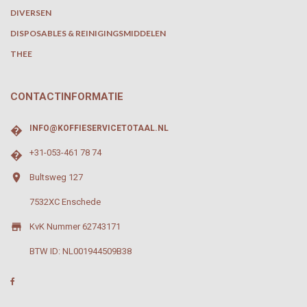
DIVERSEN
DISPOSABLES & REINIGINGSMIDDELEN
THEE
CONTACTINFORMATIE
�
INFO@KOFFIESERVICETOTAAL.NL
�
+31-053-461 78 74

Bultsweg 127
7532XC Enschede

KvK Nummer 62743171
BTW ID: NL001944509B38